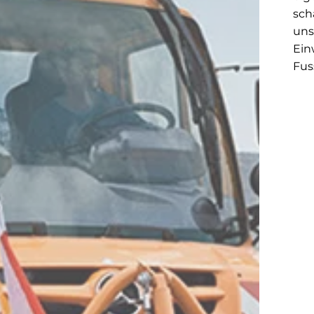
sch
uns
Ein
Fus