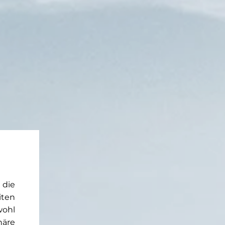
 die
iten
wohl
häre