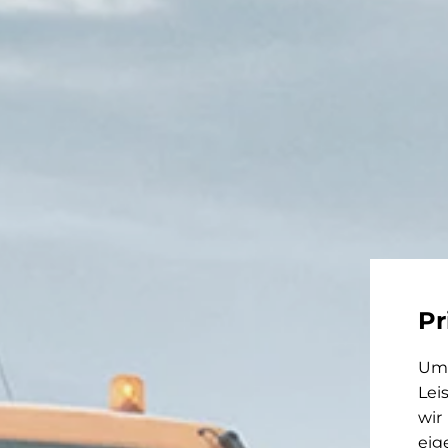
Pr
Um 
Lei
wir
eig