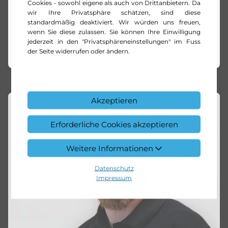
Mietberater Lkw, Transporter und Vans | NFZ
Cookies - sowohl eigene als auch von Drittanbietern. Da
wir Ihre Privatsphäre schätzen, sind diese
Center Freiburg
standardmäßig deaktiviert. Wir würden uns freuen,
wenn Sie diese zulassen. Sie können Ihre Einwilligung
+49 761 495 3787
jederzeit in den "Privatsphäreneinstellungen" im Fuss
E-Mail schreiben
der Seite widerrufen oder ändern.
Akzeptieren
Erforderliche Cookies akzeptieren
Weitere Informationen
Datenschutz
Impressum