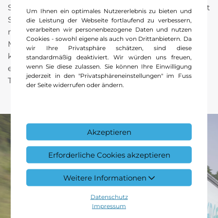
Safety first – das kannst du von einem Fahrzeug mit
Um Ihnen ein optimales Nutzererlebnis zu bieten und
Stern erwarten. Der eActros 600 punktet nicht nur
die Leistung der Webseite fortlaufend zu verbessern,
verarbeiten wir personenbezogene Daten und nutzen
mit den Sicherheitsassistenzsystemen von
Cookies - sowohl eigene als auch von Drittanbietern. Da
Mercedes‑Benz Trucks, sondern eigens für ihn
wir Ihre Privatsphäre schätzen, sind diese
konzipierten Features. Und mit der MirrorCam
standardmäßig deaktiviert. Wir würden uns freuen,
wenn Sie diese zulassen. Sie können Ihre Einwilligung
erhältst du eine bessere Rundumsicht für deinen
jederzeit in den "Privatsphäreneinstellungen" im Fuss
Truck.
der Seite widerrufen oder ändern.
Akzeptieren
Erforderliche Cookies akzeptieren
Weitere Informationen
Datenschutz
Impressum