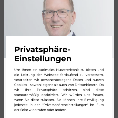
Privatsphäre-
Einstellungen
Michael Kaufholz
Um Ihnen ein optimales Nutzererlebnis zu bieten und
die Leistung der Webseite fortlaufend zu verbessern,
Verkaufsberater Kommunal- und
verarbeiten wir personenbezogene Daten und nutzen
Sonderfahrzeuge | NFZ Center Freiburg
Cookies - sowohl eigene als auch von Drittanbietern. Da
wir Ihre Privatsphäre schätzen, sind diese
+4915254952963
standardmäßig deaktiviert. Wir würden uns freuen,
wenn Sie diese zulassen. Sie können Ihre Einwilligung
+49 761 495 511
jederzeit in den "Privatsphäreneinstellungen" im Fuss
der Seite widerrufen oder ändern.
+49 1525 495 29 63
E-Mail schreiben