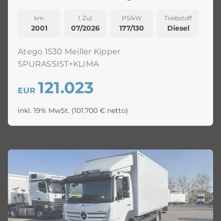
km
1. Zul.
PS/kW
Treibstoff
2001
07/2026
177/130
Diesel
Atego 1530 Meiller Kipper
SPURASSIST+KLIMA
121.023
EUR
inkl. 19% MwSt.
(101.700 € netto)