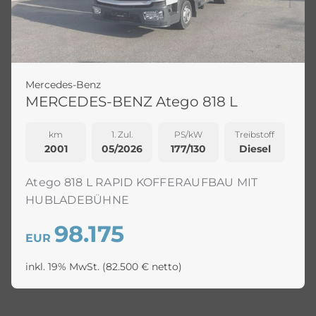
Mercedes-Benz
MERCEDES-BENZ Atego 818 L
km
1. Zul.
PS/kW
Treibstoff
2001
05/2026
177/130
Diesel
Atego 818 L RAPID KOFFERAUFBAU MIT
HUBLADEBÜHNE
98.175
EUR
inkl. 19% MwSt.
(82.500 € netto)