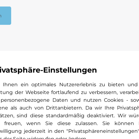
n
ivatsphäre-Einstellungen
Ihnen ein optimales Nutzererlebnis zu bieten und
stung der Webseite fortlaufend zu verbessern, verarbe
 personenbezogene Daten und nutzen Cookies - so
ene als auch von Drittanbietern. Da wir Ihre Privatsp
ter mit Lkw-Service d
ätzen, sind diese standardmäßig deaktiviert. Wir wü
 freuen, wenn Sie diese zulassen. Sie können 
willigung jederzeit in den "Privatsphäreneinstellungen
s der Seite widerrufen oder ändern.