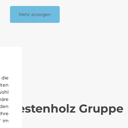
Mehr anzeigen
 die
iten
wohl
häre
er Kestenholz Gruppe
rden
Ihre
" im