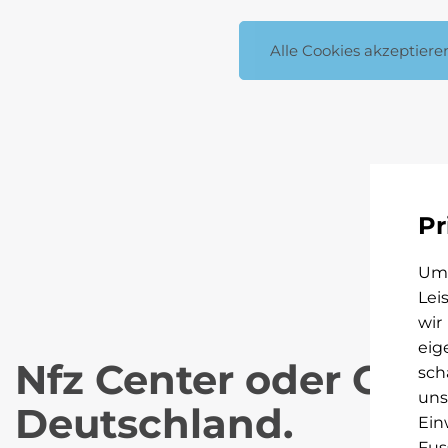
Alle Cookies akzeptiere
Pr
Um 
Lei
wir
eig
Nfz Center oder Cen
sch
uns
Deutschland.
Ein
Fus