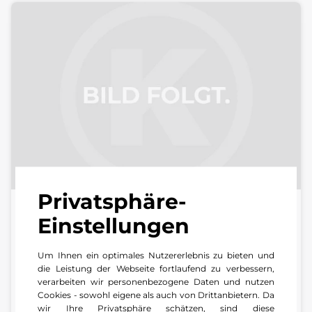
Privatsphäre-
Kunden-Kontakt Center Grünstadt
Einstellungen
Zentrale | Center Grünstadt
Um Ihnen ein optimales Nutzererlebnis zu bieten und
die Leistung der Webseite fortlaufend zu verbessern,
+49 6359 8 90 60
verarbeiten wir personenbezogene Daten und nutzen
E-Mail schreiben
Cookies - sowohl eigene als auch von Drittanbietern. Da
wir Ihre Privatsphäre schätzen, sind diese