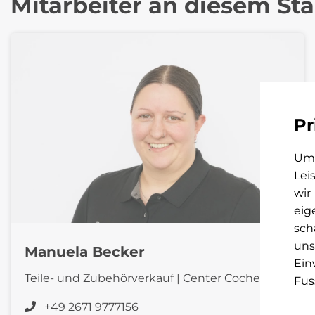
Mitarbeiter an diesem St
Pr
Um 
Lei
wir
eig
sch
uns
Manuela Becker
Ein
Teile- und Zubehörverkauf | Center Cochem
Fus
+49 2671 9777156