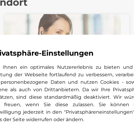
andort
ivatsphäre-Einstellungen
Ihnen ein optimales Nutzererlebnis zu bieten und
stung der Webseite fortlaufend zu verbessern, verarbe
 personenbezogene Daten und nutzen Cookies - so
ene als auch von Drittanbietern. Da wir Ihre Privatsp
ätzen, sind diese standardmäßig deaktiviert. Wir wü
 freuen, wenn Sie diese zulassen. Sie können 
Kunden-Kontakt-Center Cochem
willigung jederzeit in den "Privatsphäreneinstellungen
Allgemeine Anfragen | Center Cochem
s der Seite widerrufen oder ändern.
+49 2671 9777 0