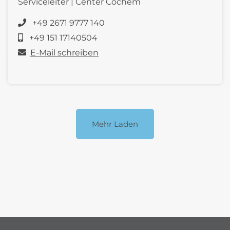
Serviceleiter | Center Cochem
+49 2671 9777 140
+49 151 17140504
E-Mail schreiben
Mehr Laden