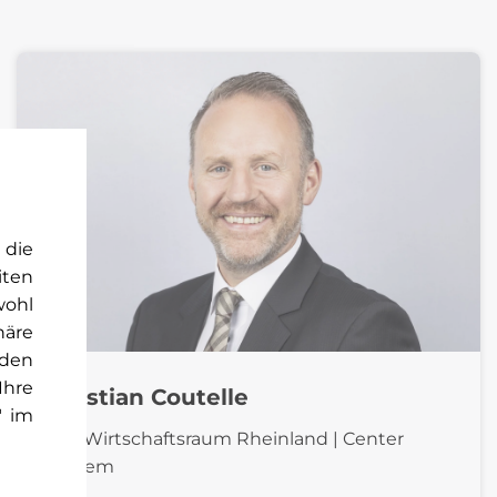
 die
iten
wohl
häre
rden
Ihre
Christian Coutelle
" im
COO Wirtschaftsraum Rheinland | Center
Cochem