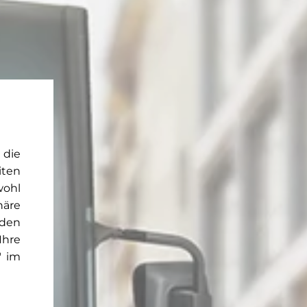
 die
iten
wohl
häre
rden
Ihre
" im