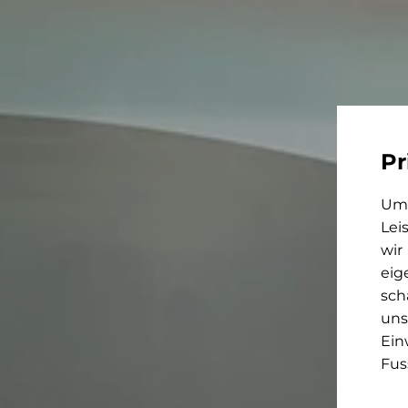
Pr
Um 
Lei
wir
eig
sch
uns
Ein
Fus