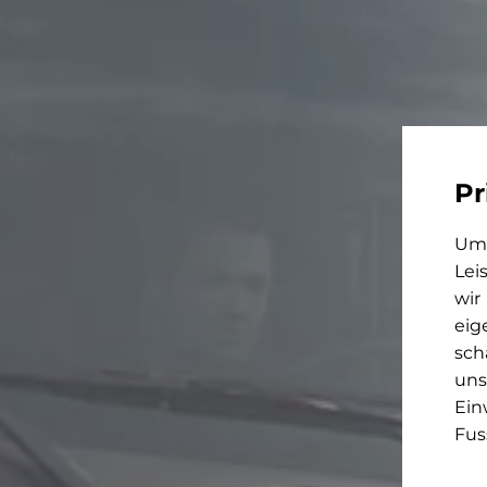
Pr
Um 
Lei
wir
eig
sch
uns
Ein
Fus