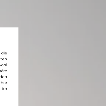
 die
iten
wohl
häre
rden
Ihre
" im