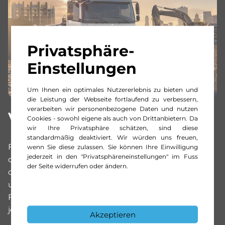
Privatsphäre-
Einstellungen
Um Ihnen ein optimales Nutzererlebnis zu bieten und
die Leistung der Webseite fortlaufend zu verbessern,
verarbeiten wir personenbezogene Daten und nutzen
Von Profis. Für Profis.
Cookies - sowohl eigene als auch von Drittanbietern. Da
wir Ihre Privatsphäre schätzen, sind diese
standardmäßig deaktiviert. Wir würden uns freuen,
Für jeden Baueinsatz, für jede Baustelle und für
wenn Sie diese zulassen. Sie können Ihre Einwilligung
jederzeit in den "Privatsphäreneinstellungen" im Fuss
den Weg dorthin. Ganz gleich, in welcher Branche
der Seite widerrufen oder ändern.
des Baunebengewerbes Sie Ihr Geld verdienen,
und ganz gleich, mit welcher
Fahrzeugkonfiguration: Der Atego beweist sich in
jeder Hinsicht.
Akzeptieren