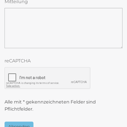
Mitteilung
reCAPTCHA
reCAPTCHA token
BlRQ8WFqY
Alle mit * gekennzeichneten Felder sind
Pflichtfelder.
Absenden